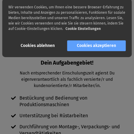
Freie Wochenenden
Wir verwenden Cookies, um Ihnen eine bessere Browser-Erfahrung zu
bieten, Inhalte und Anzeigen zu personalisieren, Funktionen für soziale
Unterstützung durch ein motiviertes und
Medien bereitzustellen und unseren Traffic zu analysieren. Lesen Sie,
freundliches Team
wie wir Cookies verwenden und wie Sie sie steuern können, indem Sie
auf Cookie-Einstellungen klicken.
Cookie Einstellungen
Weiterbildungsmöglichkeiten (Staplerschein
z.B.)
Cookies ablehnen
Cookies akzeptieren
🤝
Dein Aufgabengebiet!
Nach entsprechender Einschulungszeit agierst Du
eigenverantwortlich als fachlich versierte/r und
kundenorientierte/r Mitarbeiter/in.
Bestückung und Bedienung von
Produktionsmaschinen
Unterstützung bei Rüstarbeiten
Durchführung von Montage-, Verpackungs- und
Versandtätigkeiten